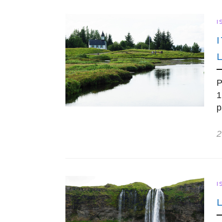
I
P
1
2
I