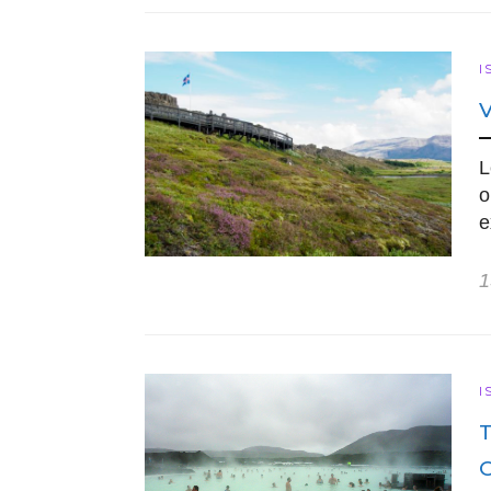
I
L
o
e
1
I