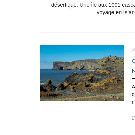
désertique. Une île aux 1001 casca
voyage en Islan
I
A
c
m
2