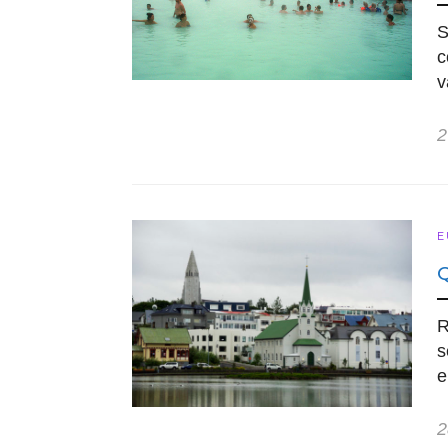
S
c
v
2
E
R
s
e
2