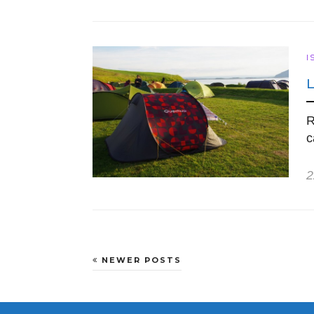
I
R
c
2
NEWER POSTS