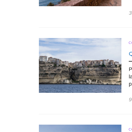
3
C
P
l
p
9
C