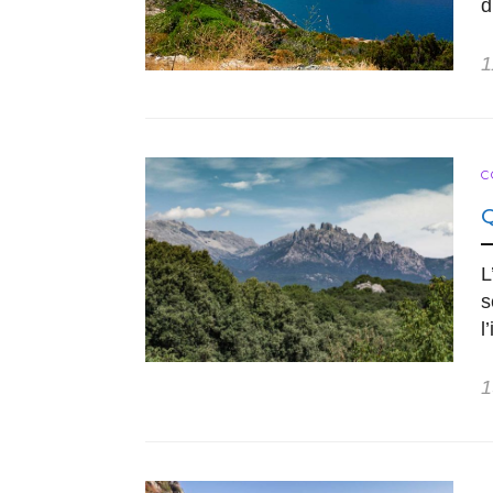
d
1
C
L
s
l
1