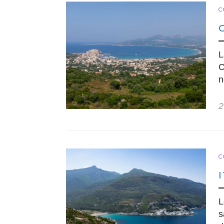
C
L
C
n
2
C
L
s