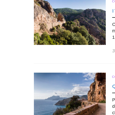
C
C
m
1
3
C
P
d
c