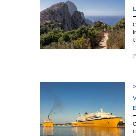
C
t
e
7
C
C
u