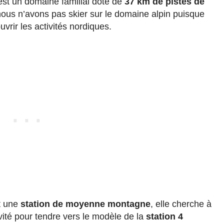
st un domaine familial doté de
37 km de pistes de
 nous n’avons pas skier sur le domaine alpin puisque
rir les activités nordiques.
t une
station de moyenne montagne
, elle cherche à
ivité pour tendre vers le modèle de la
station 4