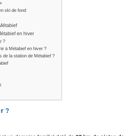
»
en ski de fond
Métabief
étabief en hiver
e ?
nir à Métabief en hiver ?
 de la station de Métabief ?
bief
é
r ?